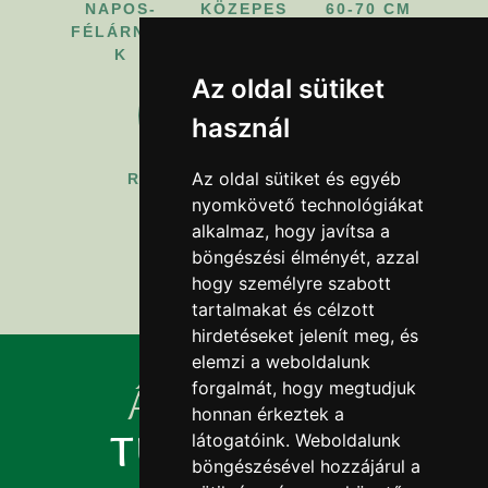
NAPOS-
KÖZEPES
60-70
CM
FÉLÁRNYÉ
K
Az oldal sütiket
használ
Az oldal sütiket és egyéb
RÓZSASZÍN
MÁJ.-JÚNI.
nyomkövető technológiákat
alkalmaz, hogy javítsa a
böngészési élményét, azzal
árlista / készlet
hogy személyre szabott
tartalmakat és célzott
hirdetéseket jelenít meg, és
elemzi a weboldalunk
forgalmát, hogy megtudjuk
ÁLTALÁNOS
honnan érkeztek a
TUDNIVALÓK
látogatóink. Weboldalunk
böngészésével hozzájárul a