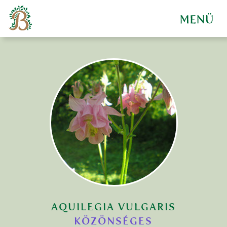
TEVÉKENYSÉGEK
REFERENCIA
KAPCSOLAT
NÖVÉNYEINK
AQUILEGIA VULGARIS
KÖZÖNSÉGES