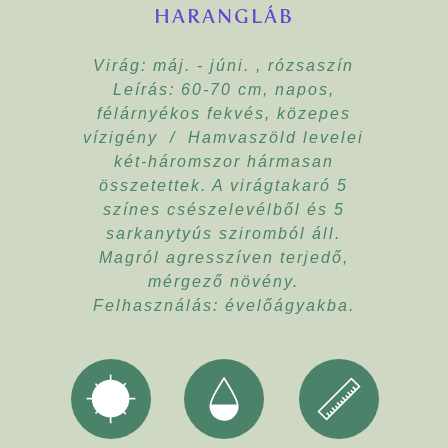
HARANGLÁB
Virág: máj. - júni. , rózsaszín
Leírás: 60-70 cm, napos,
félárnyékos fekvés, közepes
vízigény / Hamvaszöld levelei
két-háromszor hármasan
összetettek. A virágtakaró 5
színes csészelevélből és 5
sarkanytyús sziromból áll.
Magról agresszíven terjedő,
mérgező növény.
Felhasználás: évelőágyakba.