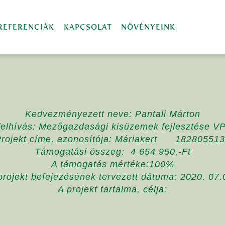
REFERENCIÁK
KAPCSOLAT
NÖVÉNYEINK
Kedvezményezett neve: Pantali Márton
felhívás: Mezőgazdasági kisüzemek fejlesztése V
rojekt címe, azonosítója: Máriakert 18280551
Támogatási összeg: 4 654 950,-Ft
A támogatás mértéke:100%
projekt befejezésének tervezett dátuma: 2020. 07.
A projekt tartalma, célja: