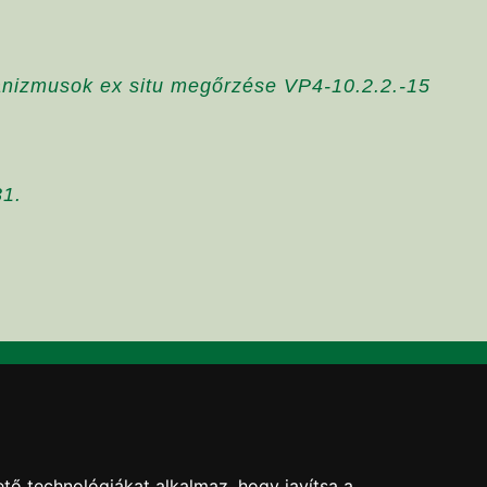
rganizmusok ex situ megőrzése VP4-10.2.2.-15
31.
l
tő technológiákat alkalmaz, hogy javítsa a