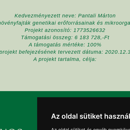
Kedvezményezett neve: Pantali Márton
t növényfajták genetikai erőforrásainak és mikroo
Projekt azonosító: 1773526632
Támogatási összeg: 6 183 728,-Ft
A támogatás mértéke: 100%
projekt befejezésének tervezett dátuma: 2020.12.
A projekt tartalma, célja:
Az oldal sütiket haszná
Az oldal sütiket és egyéb nyomköve